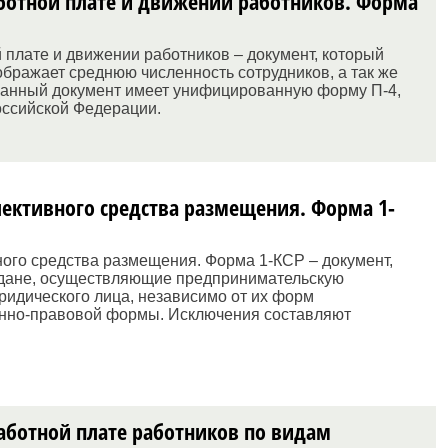
аботной плате и движении работников. Форма
 плате и движении работников – документ, который
бражает среднюю численность сотрудников, а так же
Данный документ имеет унифицированную форму П-4,
оссийской Федерации.
лективного средства размещения. Форма 1-
ного средства размещения. Форма 1-КСР – документ,
ждане, осуществляющие предпринимательскую
юридического лица, независимо от их форм
ионно-правовой формы. Исключения составляют
работной плате работников по видам