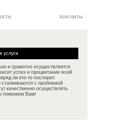
ости
Документы
Контакты
е услуги
ьно и грамотно осуществляется
висит успех и процветание всей
вряд ли кто-то поспорит.
й сталкиваются с проблемой
гут качественно осуществлять
ы поможем Вам!