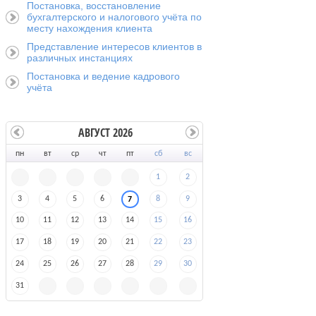
Постановка, восстановление
бухгалтерского и налогового учёта по
месту нахождения клиента
Представление интересов клиентов в
различных инстанциях
Постановка и ведение кадрового
учёта
АВГУСТ 2026
пн
вт
ср
чт
пт
сб
вс
1
2
3
4
5
6
8
9
7
10
11
12
13
14
15
16
17
18
19
20
21
22
23
24
25
26
27
28
29
30
31