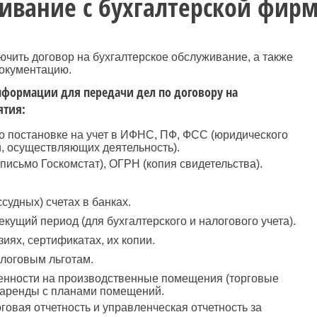
ивание с бухгалтерской фир
ючить договор на бухгалтерское обслуживание, а также
окументацию.
формации для передачи дел по договору на
ятия:
 о постановке на учет в ИФНС, ПФ, ФСС (юридического
, осуществляющих деятельность).
исьмо Госкомстат), ОГРН (копия свидетельства).
судных) счетах в банках.
екущий период (для бухгалтерского и налогового учета).
ях, сертификатах, их копии.
логовым льготам.
венности на производственные помещения (торговые
 аренды с планами помещений.
говая отчетность и управленческая отчетность за