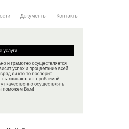
ости
Документы
Контакты
е услуги
ьно и грамотно осуществляется
висит успех и процветание всей
вряд ли кто-то поспорит.
й сталкиваются с проблемой
гут качественно осуществлять
ы поможем Вам!