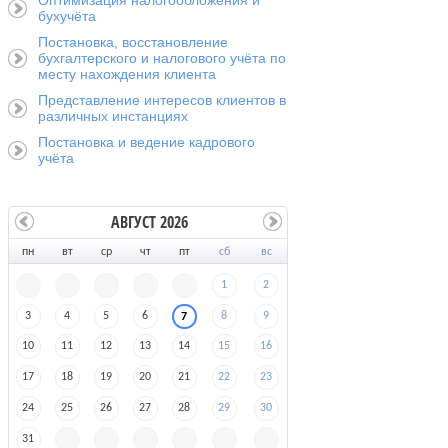
Оптимизация налогообложения и
бухучёта
Постановка, восстановление
бухгалтерского и налогового учёта по
месту нахождения клиента
Представление интересов клиентов в
различных инстанциях
Постановка и ведение кадрового
учёта
АВГУСТ 2026
пн
вт
ср
чт
пт
сб
вс
1
2
3
4
5
6
8
9
7
10
11
12
13
14
15
16
17
18
19
20
21
22
23
24
25
26
27
28
29
30
31