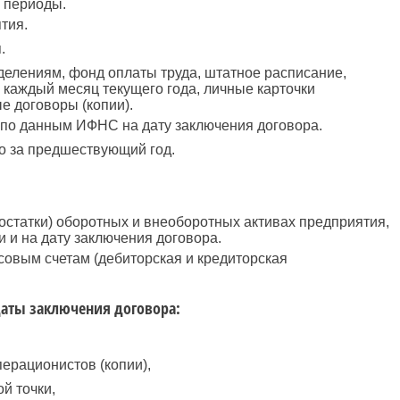
 периоды.
тия.
.
делениям, фонд оплаты труда, штатное расписание,
 каждый месяц текущего года, личные карточки
е договоры (копии).
 по данным ИФНС на дату заключения договора.
но за предшествующий год.
остатки) оборотных и внеоборотных активах предприятия,
 и на дату заключения договора.
совым счетам (дебиторская и кредиторская
даты заключения договора:
перационистов (копии),
й точки,