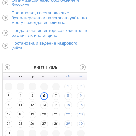
Оптимизация налогообложения и
бухучёта
Постановка, восстановление
бухгалтерского и налогового учёта по
месту нахождения клиента
Представление интересов клиентов в
различных инстанциях
Постановка и ведение кадрового
учёта
АВГУСТ 2026
пн
вт
ср
чт
пт
сб
вс
1
2
3
4
5
7
8
9
6
10
11
12
13
14
15
16
17
18
19
20
21
22
23
24
25
26
27
28
29
30
31