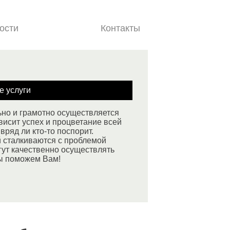
ости
Документы
Контакты
е услуги
ьно и грамотно осуществляется
висит успех и процветание всей
вряд ли кто-то поспорит.
й сталкиваются с проблемой
гут качественно осуществлять
ы поможем Вам!