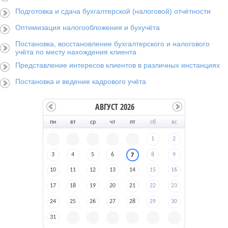
Подготовка и сдача бухгалтерской (налоговой) отчётности
Оптимизация налогообложения и бухучёта
Постановка, восстановление бухгалтерского и налогового
учёта по месту нахождения клиента
Представление интересов клиентов в различных инстанциях
Постановка и ведение кадрового учёта
АВГУСТ 2026
пн
вт
ср
чт
пт
сб
вс
1
2
3
4
5
6
8
9
7
10
11
12
13
14
15
16
17
18
19
20
21
22
23
24
25
26
27
28
29
30
31