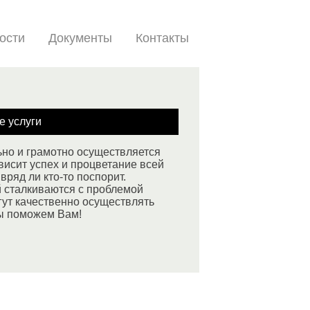
ости
Документы
Контакты
е услуги
ьно и грамотно осуществляется
висит успех и процветание всей
вряд ли кто-то поспорит.
й сталкиваются с проблемой
гут качественно осуществлять
ы поможем Вам!