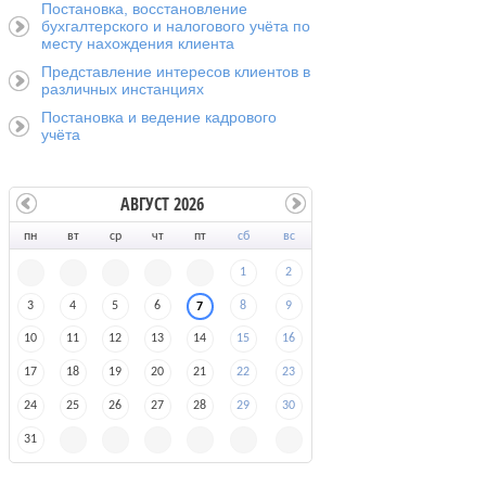
Постановка, восстановление
бухгалтерского и налогового учёта по
месту нахождения клиента
Представление интересов клиентов в
различных инстанциях
Постановка и ведение кадрового
учёта
АВГУСТ 2026
пн
вт
ср
чт
пт
сб
вс
1
2
3
4
5
6
8
9
7
10
11
12
13
14
15
16
17
18
19
20
21
22
23
24
25
26
27
28
29
30
31