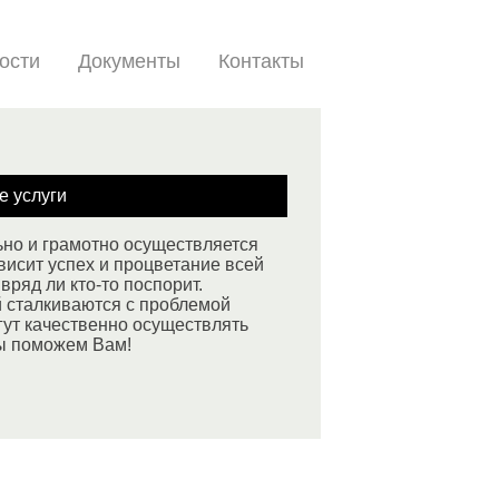
ости
Документы
Контакты
е услуги
ьно и грамотно осуществляется
висит успех и процветание всей
вряд ли кто-то поспорит.
й сталкиваются с проблемой
гут качественно осуществлять
ы поможем Вам!