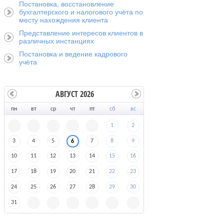
Постановка, восстановление
бухгалтерского и налогового учёта по
месту нахождения клиента
Представление интересов клиентов в
различных инстанциях
Постановка и ведение кадрового
учёта
АВГУСТ 2026
пн
вт
ср
чт
пт
сб
вс
1
2
3
4
5
7
8
9
6
10
11
12
13
14
15
16
17
18
19
20
21
22
23
24
25
26
27
28
29
30
31