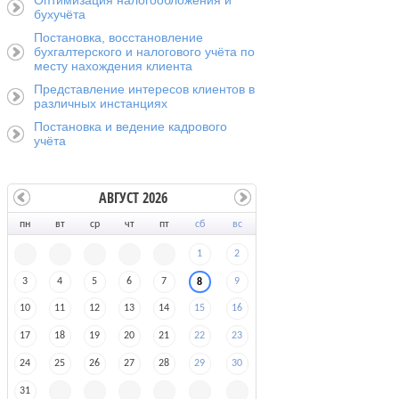
Оптимизация налогообложения и
бухучёта
Постановка, восстановление
бухгалтерского и налогового учёта по
месту нахождения клиента
Представление интересов клиентов в
различных инстанциях
Постановка и ведение кадрового
учёта
АВГУСТ 2026
пн
вт
ср
чт
пт
сб
вс
1
2
3
4
5
6
7
9
8
10
11
12
13
14
15
16
17
18
19
20
21
22
23
24
25
26
27
28
29
30
31