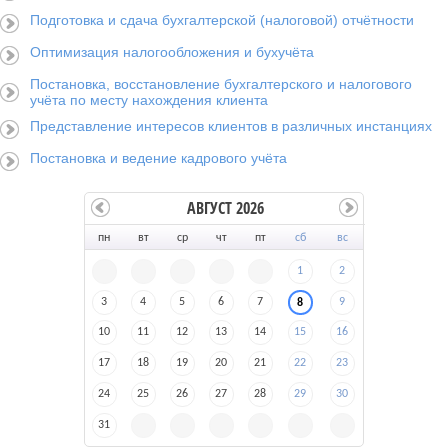
Подготовка и сдача бухгалтерской (налоговой) отчётности
Оптимизация налогообложения и бухучёта
Постановка, восстановление бухгалтерского и налогового
учёта по месту нахождения клиента
Представление интересов клиентов в различных инстанциях
Постановка и ведение кадрового учёта
АВГУСТ 2026
пн
вт
ср
чт
пт
сб
вс
1
2
3
4
5
6
7
9
8
10
11
12
13
14
15
16
17
18
19
20
21
22
23
24
25
26
27
28
29
30
31