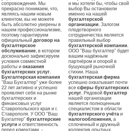
сопровождение. Мы
и мы хотели бы, чтобы свой
прекрасно понимаем, что,
выбор Вы остановили
являясь нашим новым
именно на нашей
клиентом, вы не можете
бухгалтерской
быть абсолютно уверены в
организации
. Залогом
нашем профессионализме,
плодотворного
поэтому гарантируем
сотрудничества является
официальный
договор на
правильный выбор
бухгалтерское
бухгалтерской компании
.
обслуживание
, в котором
ООО "Ваш бухгалтер" будет
досконально зафиксируем
вашим надёжным
условия совместной
партнёром и опорой в
работы и
оказания
бушующей рыночной
бухгалтерских услуг
.
стихии. Наша
Бухгалтерская компания
бухгалтерская фирма
"Ваш Бухгалтер" уже более
успешно охватывает почти
22 лет активно и успешно
все
сферы бухгалтерских
проявляет себя на рынке
услуг
. Рядовой
бухгалтер
бухгалтерских и
нашей организации
финансовых услуг
является полноценным
Ставропольского края и г.
специалистом в области
Ставрополя. У ООО "Ваш
бухгалтерского учёта
и
Бухгалтер"
бухгалтерские
налогообложения,
а
услуги
и ответственность
сплоченный и дружный
перед клиентами -
коллектив опытных